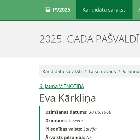
PV2025
Kandidātu saraksti
2025. GADA PAŠVALD
Kandidātu saraksti
Talsu novads
6. Jaun
6. Jaunā VIENOTĪBA
Eva Kārkliņa
Dzimšanas datums:
30.06.1966
Dzimums:
Sieviete
Pilsonības valsts:
Latvija
Ārvalsts pilsonība:
Nē