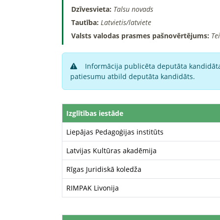
Dzīvesvieta:
Talsu novads
Tautība:
Latvietis/latviete
Valsts valodas prasmes pašnovērtējums:
Te
Informācija publicēta deputāta kandidāta
patiesumu atbild deputāta kandidāts.
Izglītības iestāde
Liepājas Pedagoģijas institūts
Latvijas Kultūras akadēmija
Rīgas Juridiskā koledža
RIMPAK Livonija