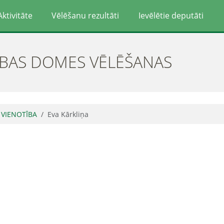
Aktivitāte
Vēlēšanu rezultāti
Ievēlētie deputāti
ĪBAS DOMES VĒLĒŠANAS
ā VIENOTĪBA
Eva Kārkliņa