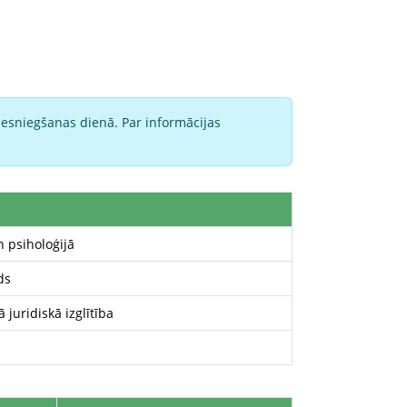
iesniegšanas dienā. Par informācijas
 psiholoģijā
ds
juridiskā izglītība