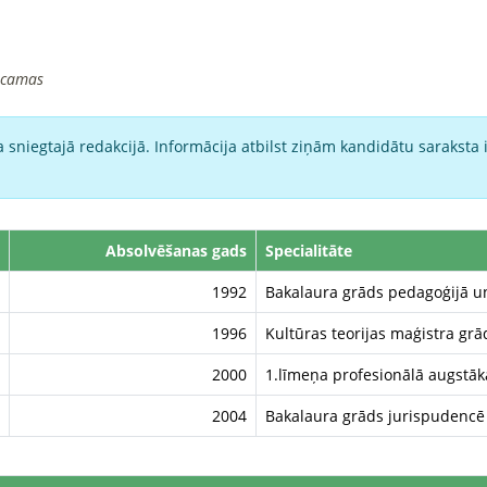
icamas
 sniegtajā redakcijā. Informācija atbilst ziņām kandidātu saraksta 
Absolvēšanas gads
Specialitāte
1992
Bakalaura grāds pedagoģijā un
1996
Kultūras teorijas maģistra grā
2000
1.līmeņa profesionālā augstākā 
2004
Bakalaura grāds jurispudencē