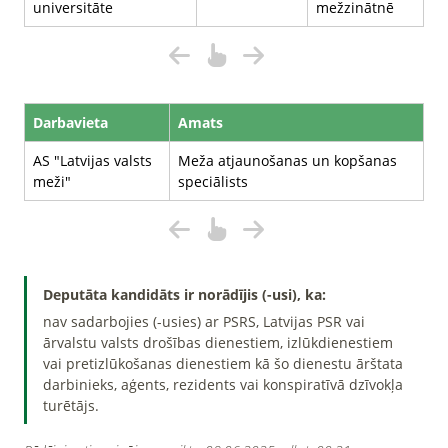
universitāte
mežzinātnē
Darbavieta
Amats
AS "Latvijas valsts
Meža atjaunošanas un kopšanas
meži"
speciālists
Deputāta kandidāts ir norādījis (-usi), ka:
nav sadarbojies (-usies) ar PSRS, Latvijas PSR vai
ārvalstu valsts drošības dienestiem, izlūkdienestiem
vai pretizlūkošanas dienestiem kā šo dienestu ārštata
darbinieks, aģents, rezidents vai konspiratīvā dzīvokļa
turētājs.