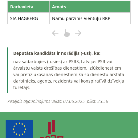
Darbavieta
Amats
SIA HAGBERG
Namu pārzinis Vientuļu RKP
Deputāta kandidāts ir norādījis (-usi), ka:
nav sadarbojies (-usies) ar PSRS, Latvijas PSR vai
ārvalstu valsts drošības dienestiem, izlūkdienestiem
vai pretizlūkošanas dienestiem kā šo dienestu ārštata
darbinieks, aģents, rezidents vai konspiratīvā dzīvokļa
turētājs.
Pēdējais atjauninājums veikts: 07.06.2025. plkst. 23:56