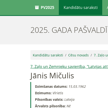
PV2025
Kandidātu saraksti
2025. GADA PAŠVALD
Kandidātu saraksti
Cēsu novads
7. Zaļo u
7. Zaļo un Zemnieku savienība, "Latvijas att
Jānis Mičulis
Dzimšanas datums:
15.03.1962
Dzimums:
Vīrietis
Pilsonības valsts:
Latvija
Ārvalsts pilsonība:
Nē