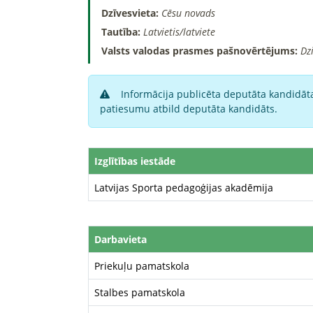
Dzīvesvieta:
Cēsu novads
Tautība:
Latvietis/latviete
Valsts valodas prasmes pašnovērtējums:
Dz
Informācija publicēta deputāta kandidāta
patiesumu atbild deputāta kandidāts.
Izglītības iestāde
Latvijas Sporta pedagoģijas akadēmija
Darbavieta
Priekuļu pamatskola
Stalbes pamatskola