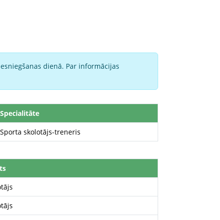
iesniegšanas dienā. Par informācijas
Specialitāte
Sporta skolotājs-treneris
ts
tājs
tājs