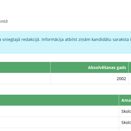
imtā
 sniegtajā redakcijā. Informācija atbilst ziņām kandidātu saraksta 
Absolvēšanas gads
2002
Ama
Skolo
Skolo