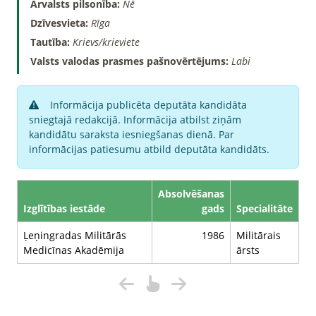
Ārvalsts pilsonība:
Nē
Dzīvesvieta:
Rīga
Tautība:
Krievs/krieviete
Valsts valodas prasmes pašnovērtējums:
Labi
Informācija publicēta deputāta kandidāta
sniegtajā redakcijā. Informācija atbilst ziņām
kandidātu saraksta iesniegšanas dienā. Par
informācijas patiesumu atbild deputāta kandidāts.
Absolvēšanas
Izglītības iestāde
gads
Specialitāte
Ļeņingradas Militārās
1986
Militārais
Medicīnas Akadēmija
ārsts