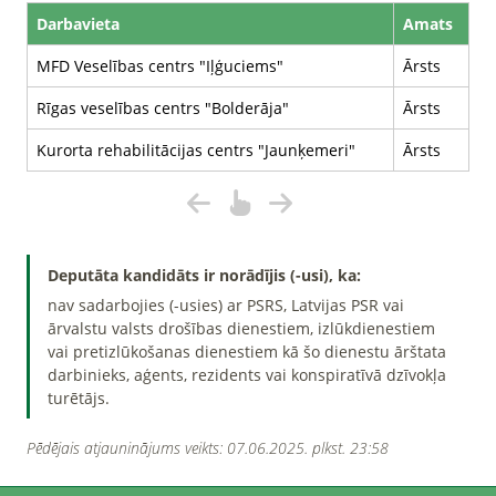
Darbavieta
Amats
MFD Veselības centrs "Iļģuciems"
Ārsts
Rīgas veselības centrs "Bolderāja"
Ārsts
Kurorta rehabilitācijas centrs "Jaunķemeri"
Ārsts
Deputāta kandidāts ir norādījis (-usi), ka:
nav sadarbojies (-usies) ar PSRS, Latvijas PSR vai
ārvalstu valsts drošības dienestiem, izlūkdienestiem
vai pretizlūkošanas dienestiem kā šo dienestu ārštata
darbinieks, aģents, rezidents vai konspiratīvā dzīvokļa
turētājs.
Pēdējais atjauninājums veikts: 07.06.2025. plkst. 23:58