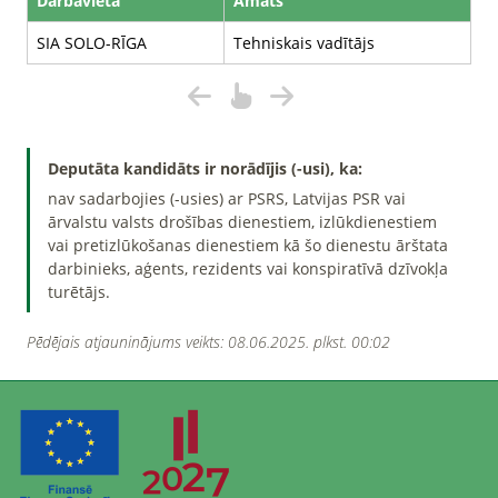
Darbavieta
Amats
SIA SOLO-RĪGA
Tehniskais vadītājs
Deputāta kandidāts ir norādījis (-usi), ka:
nav sadarbojies (-usies) ar PSRS, Latvijas PSR vai
ārvalstu valsts drošības dienestiem, izlūkdienestiem
vai pretizlūkošanas dienestiem kā šo dienestu ārštata
darbinieks, aģents, rezidents vai konspiratīvā dzīvokļa
turētājs.
Pēdējais atjauninājums veikts: 08.06.2025. plkst. 00:02