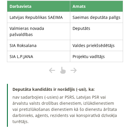
Darbavieta
Amats
Latvijas Republikas SAEIMA
Saeimas deputāta palīgs
Valmieras novada
Deputāts
pašvaldības
SIA Roksalana
Valdes priekšsēdētājs
SIA L.P.JANA
Projektu vadītājs
Deputāta kandidāts ir norādījis (-usi), ka:
nav sadarbojies (-usies) ar PSRS, Latvijas PSR vai
ārvalstu valsts drošības dienestiem, izlūkdienestiem
vai pretizlūkošanas dienestiem kā šo dienestu ārštata
darbinieks, aģents, rezidents vai konspiratīvā dzīvokļa
turētājs.