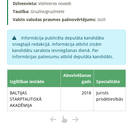
Dzīvesvieta:
Valmieras novads
Tautība:
Gruzīns/gruzīniete
Valsts valodas prasmes pašnovērtējums:
Izcili
Informācija publicēta deputāta kandidāta
sniegtajā redakcijā. Informācija atbilst ziņām
kandidātu saraksta iesniegšanas dienā. Par
informācijas patiesumu atbild deputāta kandidāts.
Absolvēšanas
Izglītības iestāde
gads
Specialitāte
BALTIJAS
2018
Jurists
STARPTAUTISKĀ
privāttiesībās
AKADĒMIJA