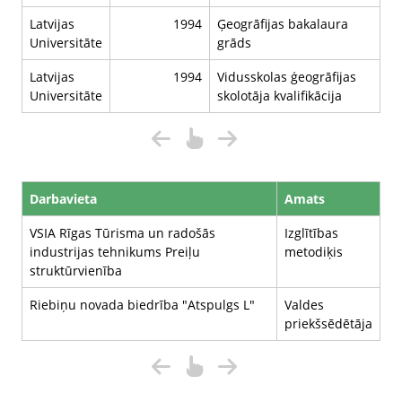
Latvijas
1994
Ģeogrāfijas bakalaura
Universitāte
grāds
Latvijas
1994
Vidusskolas ģeogrāfijas
Universitāte
skolotāja kvalifikācija
Darbavieta
Amats
VSIA Rīgas Tūrisma un radošās
Izglītības
industrijas tehnikums Preiļu
metodiķis
struktūrvienība
Riebiņu novada biedrība "Atspulgs L"
Valdes
priekšsēdētāja