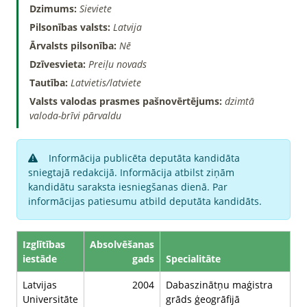
Dzimums:
Sieviete
Pilsonības valsts:
Latvija
Ārvalsts pilsonība:
Nē
Dzīvesvieta:
Preiļu novads
Tautība:
Latvietis/latviete
Valsts valodas prasmes pašnovērtējums:
dzimtā
valoda-brīvi pārvaldu
Informācija publicēta deputāta kandidāta
sniegtajā redakcijā. Informācija atbilst ziņām
kandidātu saraksta iesniegšanas dienā. Par
informācijas patiesumu atbild deputāta kandidāts.
Izglītības
Absolvēšanas
iestāde
gads
Specialitāte
Latvijas
2004
Dabaszinātņu maģistra
Universitāte
grāds ģeogrāfijā