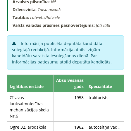
Ārvalsts pilsonība:
Nē
Dzīvesvieta:
Talsu novads
Tautība:
Latvietis/latviete
Valsts valodas prasmes pašnovērtējums:
ļoti labi
Informācija publicēta deputāta kandidāta
sniegtajā redakcijā. Informācija atbilst ziņām
kandidātu saraksta iesniegšanas dienā. Par
informācijas patiesumu atbild deputāta kandidāts.
Absolvēšanas
Izglītības iestāde
gads
Specialitāte
Cīravas
1958
traktorists
lauksaimniecības
mehanizācijas skola
Nr.6
Ogre 32. arodskola
1962
autoceltņa vad.,