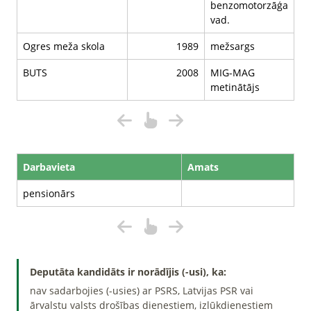
benzomotorzāģa
vad.
Ogres meža skola
1989
mežsargs
BUTS
2008
MIG-MAG
metinātājs
Darbavieta
Amats
pensionārs
Deputāta kandidāts ir norādījis (-usi), ka:
nav sadarbojies (-usies) ar PSRS, Latvijas PSR vai
ārvalstu valsts drošības dienestiem, izlūkdienestiem