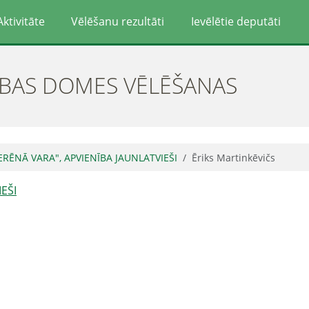
Aktivitāte
Vēlēšanu rezultāti
Ievēlētie deputāti
ĪBAS DOMES VĒLĒŠANAS
ERĒNĀ VARA", APVIENĪBA JAUNLATVIEŠI
Ēriks Martinkēvičs
EŠI