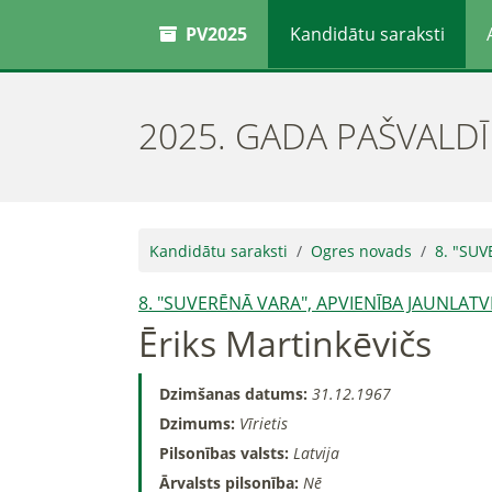
PV2025
Kandidātu saraksti
2025. GADA PAŠVALD
Kandidātu saraksti
Ogres novads
8. "SUV
8. "SUVERĒNĀ VARA", APVIENĪBA JAUNLATVI
Ēriks Martinkēvičs
Dzimšanas datums:
31.12.1967
Dzimums:
Vīrietis
Pilsonības valsts:
Latvija
Ārvalsts pilsonība:
Nē