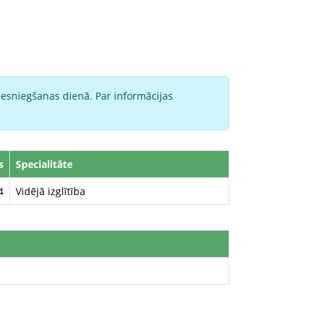
iesniegšanas dienā. Par informācijas
s
Specialitāte
4
Vidējā izglītība