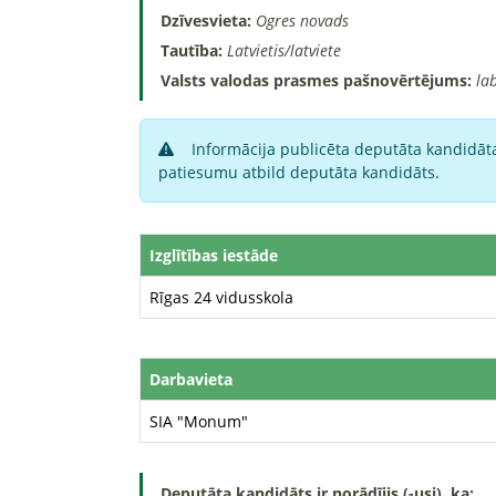
Dzīvesvieta:
Ogres novads
Tautība:
Latvietis/latviete
Valsts valodas prasmes pašnovērtējums:
la
Informācija publicēta deputāta kandidāta
patiesumu atbild deputāta kandidāts.
Izglītības iestāde
Rīgas 24 vidusskola
Darbavieta
SIA "Monum"
Deputāta kandidāts ir norādījis (-usi), ka: