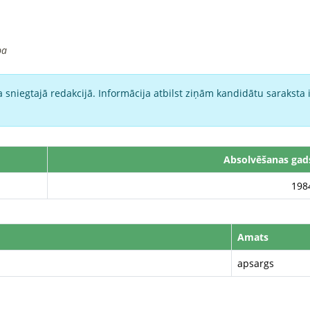
ba
 sniegtajā redakcijā. Informācija atbilst ziņām kandidātu saraksta 
Absolvēšanas gad
198
Amats
apsargs