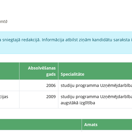
imtā
 sniegtajā redakcijā. Informācija atbilst ziņām kandidātu saraksta 
Absolvēšanas
gads
Specialitāte
2006
studiju programma Uzņēmējdarbība,
cijas
2009
studiju programma Uzņēmējdarbības
augstākā izglītība
Amats