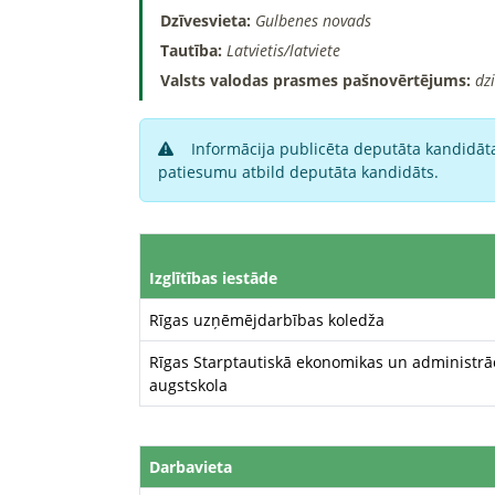
Dzīvesvieta:
Gulbenes novads
Tautība:
Latvietis/latviete
Valsts valodas prasmes pašnovērtējums:
dz
Informācija publicēta deputāta kandidāta
patiesumu atbild deputāta kandidāts.
Izglītības iestāde
Rīgas uzņēmējdarbības koledža
Rīgas Starptautiskā ekonomikas un administrā
augstskola
Darbavieta