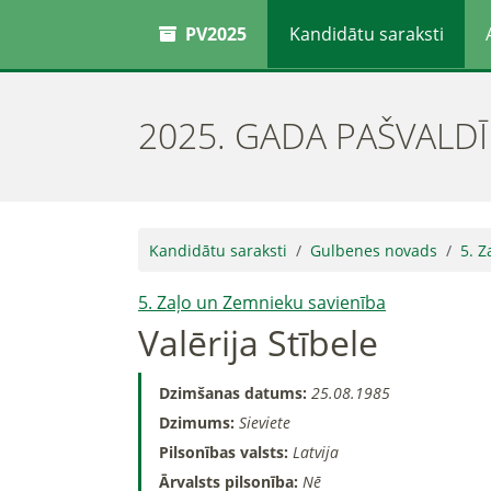
PV2025
Kandidātu saraksti
2025. GADA PAŠVALD
Kandidātu saraksti
Gulbenes novads
5. Z
5. Zaļo un Zemnieku savienība
Valērija Stībele
Dzimšanas datums:
25.08.1985
Dzimums:
Sieviete
Pilsonības valsts:
Latvija
Ārvalsts pilsonība:
Nē