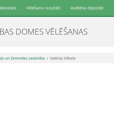
Aktivitāte
Vēlēšanu rezultāti
Ievēlētie deputāti
ĪBAS DOMES VĒLĒŠANAS
aļo un Zemnieku savienība
Valērija Stībele