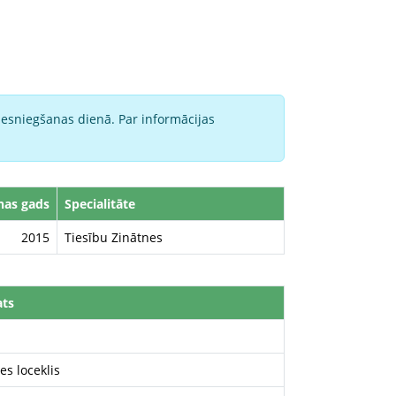
iesniegšanas dienā. Par informācijas
nas gads
Specialitāte
2015
Tiesību Zinātnes
ts
es loceklis