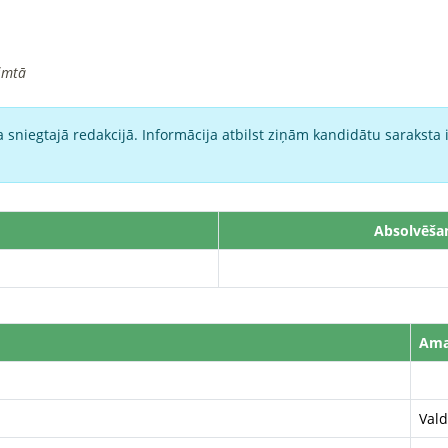
imtā
 sniegtajā redakcijā. Informācija atbilst ziņām kandidātu saraksta 
Absolvēša
Ama
Vald