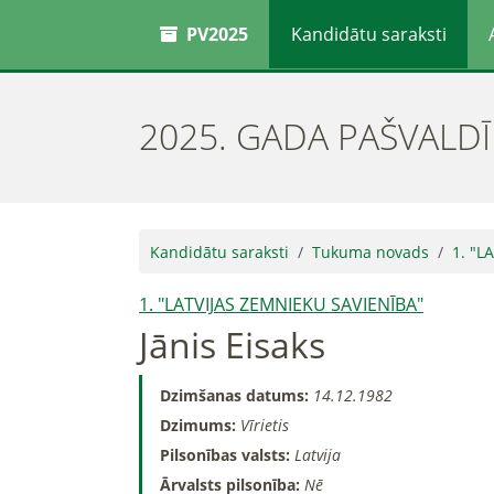
PV2025
Kandidātu saraksti
2025. GADA PAŠVALD
Kandidātu saraksti
Tukuma novads
1. "L
1. "LATVIJAS ZEMNIEKU SAVIENĪBA"
Jānis Eisaks
Dzimšanas datums:
14.12.1982
Dzimums:
Vīrietis
Pilsonības valsts:
Latvija
Ārvalsts pilsonība:
Nē