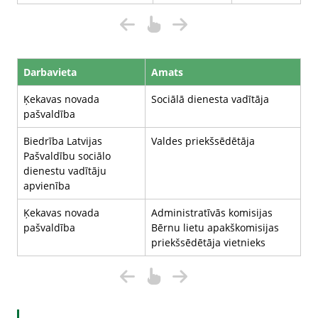
Darbavieta
Amats
Ķekavas novada
Sociālā dienesta vadītāja
pašvaldība
Biedrība Latvijas
Valdes priekšsēdētāja
Pašvaldību sociālo
dienestu vadītāju
apvienība
Ķekavas novada
Administratīvās komisijas
pašvaldība
Bērnu lietu apakškomisijas
priekšsēdētāja vietnieks