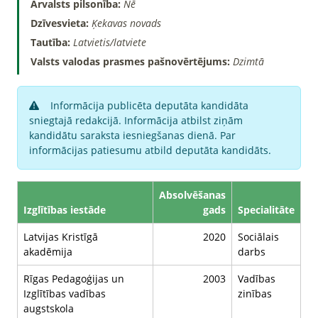
Ārvalsts pilsonība:
Nē
Dzīvesvieta:
Ķekavas novads
Tautība:
Latvietis/latviete
Valsts valodas prasmes pašnovērtējums:
Dzimtā
Informācija publicēta deputāta kandidāta
sniegtajā redakcijā. Informācija atbilst ziņām
kandidātu saraksta iesniegšanas dienā. Par
informācijas patiesumu atbild deputāta kandidāts.
Absolvēšanas
Izglītības iestāde
gads
Specialitāte
Latvijas Kristīgā
2020
Sociālais
akadēmija
darbs
Rīgas Pedagoģijas un
2003
Vadības
Izglītības vadības
zinības
augstskola