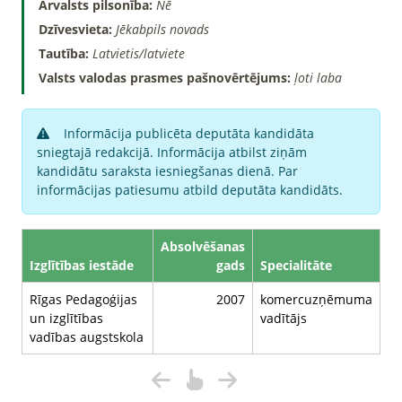
Ārvalsts pilsonība:
Nē
Dzīvesvieta:
Jēkabpils novads
Tautība:
Latvietis/latviete
Valsts valodas prasmes pašnovērtējums:
ļoti laba
Informācija publicēta deputāta kandidāta
sniegtajā redakcijā. Informācija atbilst ziņām
kandidātu saraksta iesniegšanas dienā. Par
informācijas patiesumu atbild deputāta kandidāts.
Absolvēšanas
Izglītības iestāde
gads
Specialitāte
Rīgas Pedagoģijas
2007
komercuzņēmuma
un izglītības
vadītājs
vadības augstskola