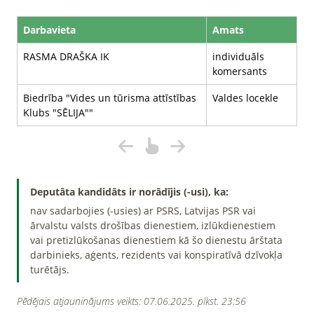
Darbavieta
Amats
RASMA DRAŠKA IK
individuāls
komersants
Biedrība "Vides un tūrisma attīstības
Valdes locekle
Klubs "SĒLIJA""
Deputāta kandidāts ir norādījis (-usi), ka:
nav sadarbojies (-usies) ar PSRS, Latvijas PSR vai
ārvalstu valsts drošības dienestiem, izlūkdienestiem
vai pretizlūkošanas dienestiem kā šo dienestu ārštata
darbinieks, aģents, rezidents vai konspiratīvā dzīvokļa
turētājs.
Pēdējais atjauninājums veikts: 07.06.2025. plkst. 23:56