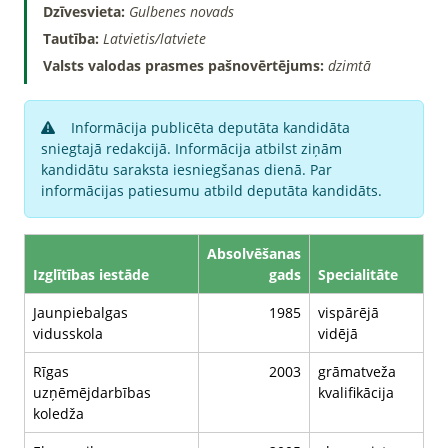
Dzīvesvieta:
Gulbenes novads
Tautība:
Latvietis/latviete
Valsts valodas prasmes pašnovērtējums:
dzimtā
Informācija publicēta deputāta kandidāta
sniegtajā redakcijā. Informācija atbilst ziņām
kandidātu saraksta iesniegšanas dienā. Par
informācijas patiesumu atbild deputāta kandidāts.
Absolvēšanas
Izglītības iestāde
gads
Specialitāte
Jaunpiebalgas
1985
vispārējā
vidusskola
vidējā
Rīgas
2003
grāmatveža
uzņēmējdarbības
kvalifikācija
koledža