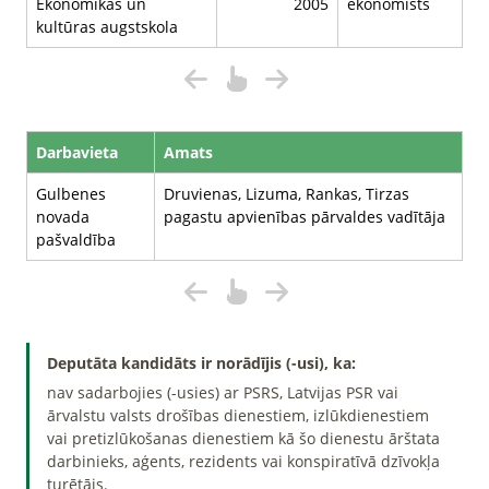
Ekonomikas un
2005
ekonomists
kultūras augstskola
Darbavieta
Amats
Gulbenes
Druvienas, Lizuma, Rankas, Tirzas
novada
pagastu apvienības pārvaldes vadītāja
pašvaldība
Deputāta kandidāts ir norādījis (-usi), ka:
nav sadarbojies (-usies) ar PSRS, Latvijas PSR vai
ārvalstu valsts drošības dienestiem, izlūkdienestiem
vai pretizlūkošanas dienestiem kā šo dienestu ārštata
darbinieks, aģents, rezidents vai konspiratīvā dzīvokļa
turētājs.