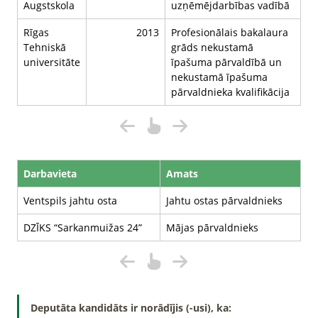
Augstskola
uzņēmējdarbības vadībā
Rīgas
2013
Profesionālais bakalaura
Tehniskā
grāds nekustamā
universitāte
īpašuma pārvaldībā un
nekustamā īpašuma
pārvaldnieka kvalifikācija
Darbavieta
Amats
Ventspils jahtu osta
Jahtu ostas pārvaldnieks
DZĪKS “Sarkanmuižas 24”
Mājas pārvaldnieks
Deputāta kandidāts ir norādījis (-usi), ka: