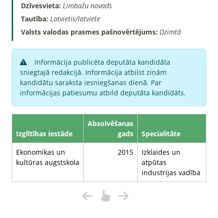
Dzīvesvieta:
Limbažu novads
Tautība:
Latvietis/latviete
Valsts valodas prasmes pašnovērtējums:
Dzimtā
Informācija publicēta deputāta kandidāta
sniegtajā redakcijā. Informācija atbilst ziņām
kandidātu saraksta iesniegšanas dienā. Par
informācijas patiesumu atbild deputāta kandidāts.
Absolvēšanas
Izglītības iestāde
gads
Specialitāte
Ekonomikas un
2015
Izklaides un
kultūras augstskola
atpūtas
industrijas vadība