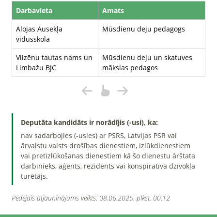
Darbavieta
Amats
Alojas Ausekļa
Mūsdienu deju pedagogs
vidusskola
Vilzēnu tautas nams un
Mūsdienu deju un skatuves
Limbažu BJC
mākslas pedagos
Deputāta kandidāts ir norādījis (-usi), ka:
nav sadarbojies (-usies) ar PSRS, Latvijas PSR vai
ārvalstu valsts drošības dienestiem, izlūkdienestiem
vai pretizlūkošanas dienestiem kā šo dienestu ārštata
darbinieks, aģents, rezidents vai konspiratīvā dzīvokļa
turētājs.
Pēdējais atjauninājums veikts: 08.06.2025. plkst. 00:12