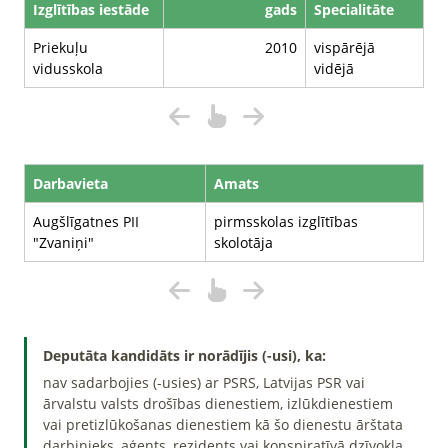
Izglītības iestāde
gads
Specialitāte
Priekuļu
2010
vispārējā
vidusskola
vidējā
Darbavieta
Amats
Augšlīgatnes PII
pirmsskolas izglītības
"Zvaniņi"
skolotāja
Deputāta kandidāts ir norādījis (-usi), ka:
nav sadarbojies (-usies) ar PSRS, Latvijas PSR vai
ārvalstu valsts drošības dienestiem, izlūkdienestiem
vai pretizlūkošanas dienestiem kā šo dienestu ārštata
darbinieks, aģents, rezidents vai konspiratīvā dzīvokļa