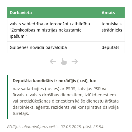
Darbavieta
Amats
valsts sabiedrība ar ierobežotu atbildību
tehniskais
"Zemkopības ministrijas nekustamie
strādnieks
īpašumi"
Gulbenes novada pašvaldība
deputāts
Deputāta kandidāts ir norādījis (-usi), ka:
nav sadarbojies (-usies) ar PSRS, Latvijas PSR vai
ārvalstu valsts drošības dienestiem, izlūkdienestiem
vai pretizlūkošanas dienestiem kā šo dienestu ārštata
darbinieks, aģents, rezidents vai konspiratīvā dzīvokļa
turētājs.
Pēdējais atjauninājums veikts: 07.06.2025. plkst. 23:54