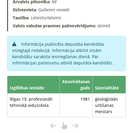
Ārvalsts pilsonība:
Nē
Dzīvesvieta:
Gulbenes novads
Tautība:
Latvietis/latviete
Valsts valodas prasmes pašnovērtējums:
dzimtā
Informācija publicēta deputāta kandidāta
sniegtajā redakcijā. Informācija atbilst ziņām
kandidātu saraksta iesniegšanas dienā. Par
informācijas patiesumu atbild deputāta kandidāts.
Absolvēšanas
Izglītības iestāde
gads
Specialitāte
Rīgas 19. profesionāli
1981
ģeoloģiskās
tehniskā vidusskola
urbšanas
meistars