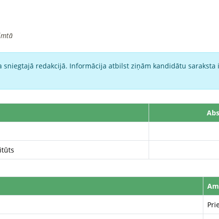
imtā
 sniegtajā redakcijā. Informācija atbilst ziņām kandidātu saraksta 
Abs
itūts
Am
Pri