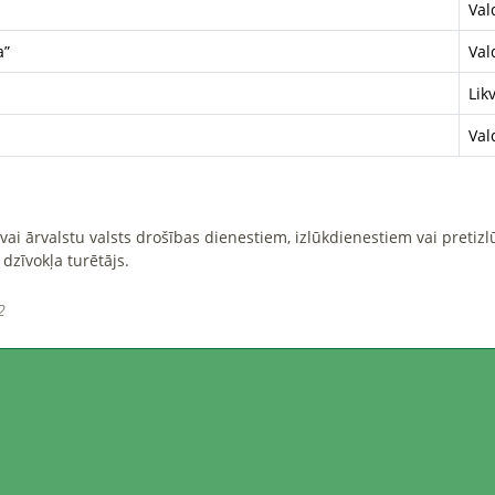
Val
a”
Val
Lik
Val
R vai ārvalstu valsts drošības dienestiem, izlūkdienestiem vai preti
 dzīvokļa turētājs.
2