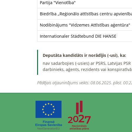
Partija "Vienotība"
Biedrība „Reģionālo attīstības centru apvienīb
Nodibinājums "Vidzemes Attīstības aģentūra"
Internationaler Städtebund DIE HANSE
Deputāta kandidāts ir norādījis (-usi), ka:
nav sadarbojies (-usies) ar PSRS, Latvijas PS
darbinieks, aģents, rezidents vai konspiratīvā
Pēdējais atjauninājums veikts: 08.06.2025. plkst. 00:2