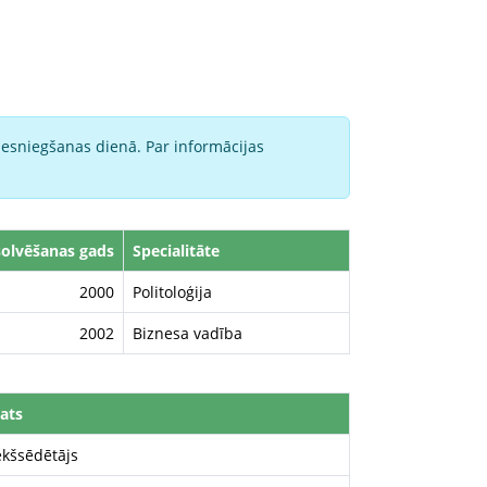
iesniegšanas dienā. Par informācijas
olvēšanas gads
Specialitāte
2000
Politoloģija
2002
Biznesa vadība
ats
ekšsēdētājs