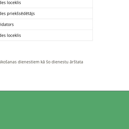
des loceklis
des priekšsēdētājs
vidators
des loceklis
zlūkošanas dienestiem kā šo dienestu ārštata