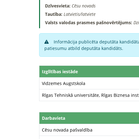
Dzīvesvieta:
Cēsu novads
Tautība:
Latvietis/latviete
Valsts valodas prasmes pašnovērtējums:
Dz
Informācija publicēta deputāta kandidāta
patiesumu atbild deputāta kandidāts.
Izglītības iestāde
Vidzemes Augstskola
Rīgas Tehniskā universitāte, Rīgas Biznesa inst
Darbavieta
Cēsu novada pašvaldība