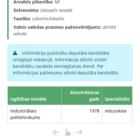
Ārvalsts pilsonība:
Nē
Dzīvesvieta:
Salaspils novads
Tautība:
Latvietis/latviete
Valsts valodas prasmes pašnovērtējums:
dzimtā
valoda
Informācija publicēta deputāta kandidāta
sniegtajā redakcijā. Informācija atbilst ziņām
kandidātu saraksta iesniegšanas dienā. Par
informācijas patiesumu atbild deputāta kandidāts.
Absolvēšanas
Izglītības iestāde
gads
Specialitāte
Industriālais
1978
vidusskola
politehnikums