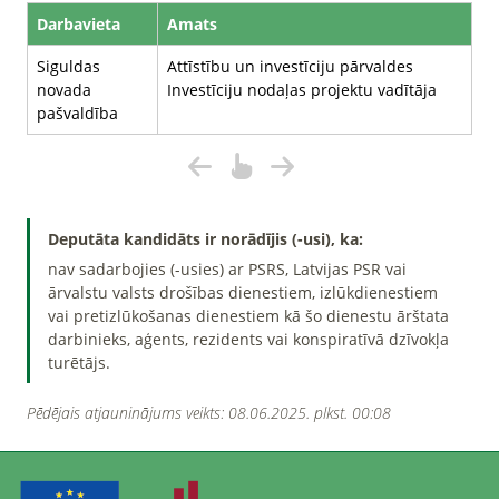
Darbavieta
Amats
Siguldas
Attīstību un investīciju pārvaldes
novada
Investīciju nodaļas projektu vadītāja
pašvaldība
Deputāta kandidāts ir norādījis (-usi), ka:
nav sadarbojies (-usies) ar PSRS, Latvijas PSR vai
ārvalstu valsts drošības dienestiem, izlūkdienestiem
vai pretizlūkošanas dienestiem kā šo dienestu ārštata
darbinieks, aģents, rezidents vai konspiratīvā dzīvokļa
turētājs.
Pēdējais atjauninājums veikts: 08.06.2025. plkst. 00:08