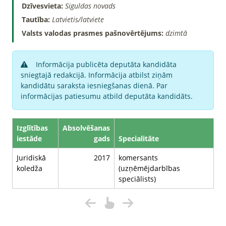
Dzīvesvieta:
Siguldas novads
Tautība:
Latvietis/latviete
Valsts valodas prasmes pašnovērtējums:
dzimtā
Informācija publicēta deputāta kandidāta
sniegtajā redakcijā. Informācija atbilst ziņām
kandidātu saraksta iesniegšanas dienā. Par
informācijas patiesumu atbild deputāta kandidāts.
Izglītības
Absolvēšanas
iestāde
gads
Specialitāte
Juridiskā
2017
komersants
koledža
(uzņēmējdarbības
speciālists)