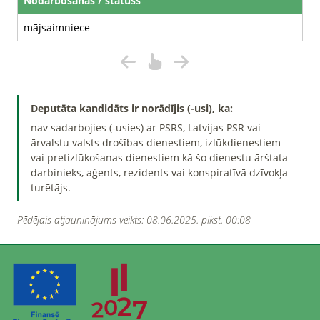
Nodarbošanās / statuss
mājsaimniece
Deputāta kandidāts ir norādījis (-usi), ka:
nav sadarbojies (-usies) ar PSRS, Latvijas PSR vai
ārvalstu valsts drošības dienestiem, izlūkdienestiem
vai pretizlūkošanas dienestiem kā šo dienestu ārštata
darbinieks, aģents, rezidents vai konspiratīvā dzīvokļa
turētājs.
Pēdējais atjauninājums veikts: 08.06.2025. plkst. 00:08