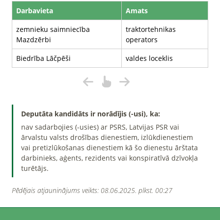
Darbavieta
Amats
zemnieku saimniecība
traktortehnikas
Mazdzērbi
operators
Biedrība Lāčpēši
valdes loceklis
Deputāta kandidāts ir norādījis (-usi), ka:
nav sadarbojies (-usies) ar PSRS, Latvijas PSR vai
ārvalstu valsts drošības dienestiem, izlūkdienestiem
vai pretizlūkošanas dienestiem kā šo dienestu ārštata
darbinieks, aģents, rezidents vai konspiratīvā dzīvokļa
turētājs.
Pēdējais atjauninājums veikts: 08.06.2025. plkst. 00:27