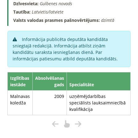
Dzīvesvieta:
Gulbenes novads
Tautība:
Latvietis/latviete
Valsts valodas prasmes pašnovērtējums:
dzimtā
Informācija publicēta deputāta kandidāta
sniegtajā redakcijā. Informācija atbilst ziņām
kandidātu saraksta iesniegšanas dienā. Par
informācijas patiesumu atbild deputāta kandidāts.
Izglītības
Absolvēšanas
iestāde
gads
Specialitāte
Malnavas
2009
uzņēmējdarbības
koledža
speciālists lauksaimniecībā
kvalifikācija