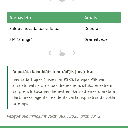
Darbavieta
Amats
Saldus novada pašvaldība
Deputāts
SIA "Smuģi"
Grāmatvede
Deputāta kandidāts ir norādījis (-usi), ka:
nav sadarbojies (-usies) ar PSRS, Latvijas PSR vai
ārvalstu valsts drošības dienestiem, izlūkdienestiem
vai pretizlūkošanas dienestiem kā šo dienestu ārštata
darbinieks, aģents, rezidents vai konspiratīvā dzīvokļa
turētājs.
Pēdējais atjauninājums veikts: 08.06.2025. plkst. 00:12