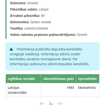
Dzimums:
Sieviete
Pilsonības valsts:
Latvija
Ārvalsts pilsonība:
Nē
Dzīvesvieta:
Saldus novads
Tautība:
Latvietis/latviete
Valsts valodas prasmes pašnovērtējums:
Dzimtā
Informācija publicēta deputāta kandidāta
sniegtajā redakcijā. Informācija atbilst ziņām
kandidātu saraksta iesniegšanas dienā. Par
informācijas patiesumu atbild deputāta kandidāts.
Izglītības iestāde
Absolvēšanas gads
Specialitāte
Latvijas
1993
Ekonomists
Universitāte