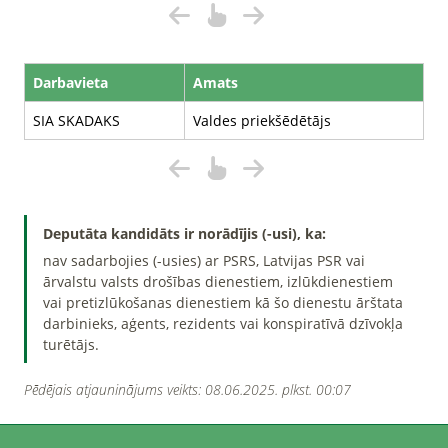
Darbavieta
Amats
SIA SKADAKS
Valdes priekšēdētājs
Deputāta kandidāts ir norādījis (-usi), ka:
nav sadarbojies (-usies) ar PSRS, Latvijas PSR vai
ārvalstu valsts drošības dienestiem, izlūkdienestiem
vai pretizlūkošanas dienestiem kā šo dienestu ārštata
darbinieks, aģents, rezidents vai konspiratīvā dzīvokļa
turētājs.
Pēdējais atjauninājums veikts: 08.06.2025. plkst. 00:07