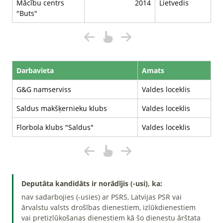
Mācību centrs
2014
Lietvedis
"Buts"
Darbavieta
Amats
G&G namserviss
Valdes loceklis
Saldus makšķernieku klubs
Valdes loceklis
Florbola klubs "Saldus"
Valdes loceklis
Deputāta kandidāts ir norādījis (-usi), ka:
nav sadarbojies (-usies) ar PSRS, Latvijas PSR vai
ārvalstu valsts drošības dienestiem, izlūkdienestiem
vai pretizlūkošanas dienestiem kā šo dienestu ārštata