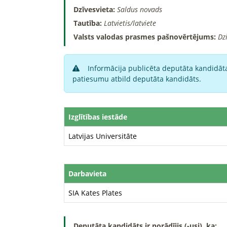
Dzīvesvieta:
Saldus novads
Tautība:
Latvietis/latviete
Valsts valodas prasmes pašnovērtējums:
Dz
Informācija publicēta deputāta kandidāta
patiesumu atbild deputāta kandidāts.
Izglītības iestāde
Latvijas Universitāte
Darbavieta
SIA Kates Plates
Deputāta kandidāts ir norādījis (-usi), ka: