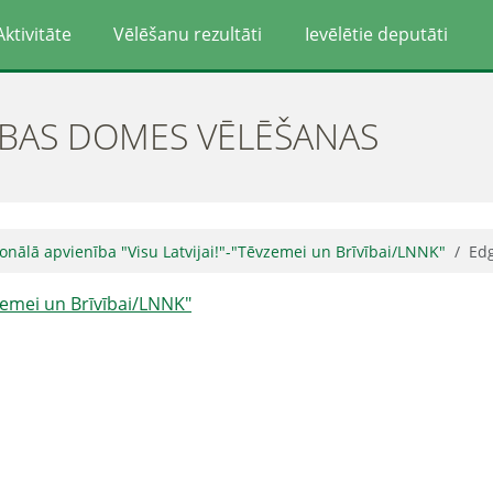
Aktivitāte
Vēlēšanu rezultāti
Ievēlētie deputāti
ĪBAS DOMES VĒLĒŠANAS
onālā apvienība "Visu Latvijai!"-"Tēvzemei un Brīvībai/LNNK"
Ed
vzemei un Brīvībai/LNNK"