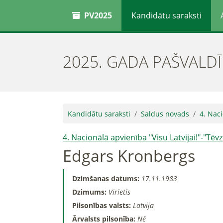
PV2025
Kandidātu saraksti
2025. GADA PAŠVALD
Kandidātu saraksti
Saldus novads
4. Naci
4. Nacionālā apvienība "Visu Latvijai!"-"Tē
Edgars Kronbergs
Dzimšanas datums:
17.11.1983
Dzimums:
Vīrietis
Pilsonības valsts:
Latvija
Ārvalsts pilsonība:
Nē