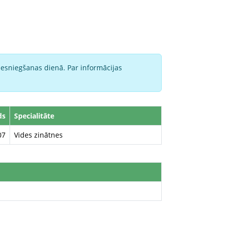
iesniegšanas dienā. Par informācijas
ds
Specialitāte
07
Vides zinātnes