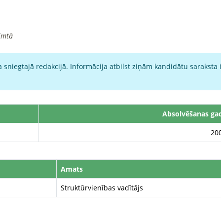
imtā
 sniegtajā redakcijā. Informācija atbilst ziņām kandidātu saraksta 
Absolvēšanas ga
20
Amats
Struktūrvienības vadītājs