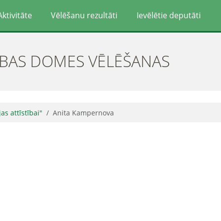
Aktivitāte
Vēlēšanu rezultāti
Ievēlētie deputāti
ĪBAS DOMES VĒLĒŠANAS
jas attīstībai"
Anita Kampernova