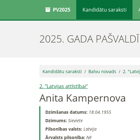
PV2025
Kandidātu saraksti
2025. GADA PAŠVALD
Kandidātu saraksti
Balvu novads
2. "Latvi
2. "Latvijas attīstībai"
Anita Kampernova
Dzimšanas datums:
18.04.1955
Dzimums:
Sieviete
Pilsonības valsts:
Latvija
Ārvalsts pilsonība:
Nē