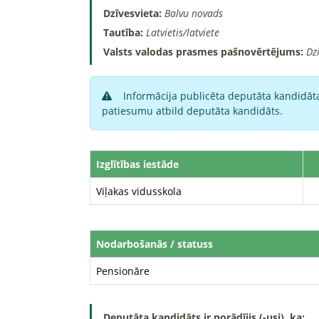
Dzīvesvieta:
Balvu novads
Tautība:
Latvietis/latviete
Valsts valodas prasmes pašnovērtējums:
Dz
Informācija publicēta deputāta kandidāta
patiesumu atbild deputāta kandidāts.
Izglītības iestāde
Viļakas vidusskola
Nodarbošanās / statuss
Pensionāre
Deputāta kandidāts ir norādījis (-usi), ka: