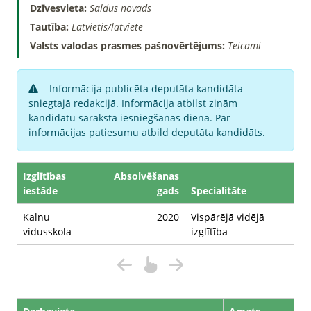
Dzīvesvieta:
Saldus novads
Tautība:
Latvietis/latviete
Valsts valodas prasmes pašnovērtējums:
Teicami
Informācija publicēta deputāta kandidāta
sniegtajā redakcijā. Informācija atbilst ziņām
kandidātu saraksta iesniegšanas dienā. Par
informācijas patiesumu atbild deputāta kandidāts.
Izglītības
Absolvēšanas
iestāde
gads
Specialitāte
Kalnu
2020
Vispārējā vidējā
vidusskola
izglītība