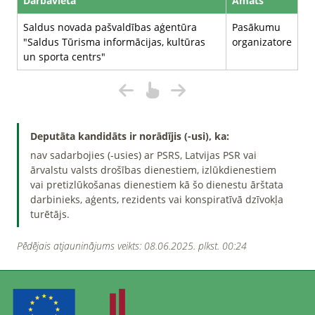
Darbavieta
Amats
Saldus novada pašvaldības aģentūra
Pasākumu
"Saldus Tūrisma informācijas, kultūras
organizatore
un sporta centrs"
Deputāta kandidāts ir norādījis (-usi), ka:
nav sadarbojies (-usies) ar PSRS, Latvijas PSR vai
ārvalstu valsts drošības dienestiem, izlūkdienestiem
vai pretizlūkošanas dienestiem kā šo dienestu ārštata
darbinieks, aģents, rezidents vai konspiratīvā dzīvokļa
turētājs.
Pēdējais atjauninājums veikts: 08.06.2025. plkst. 00:24