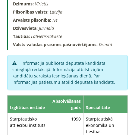
Dzimums:
Vīrietis
Pilsonības valsts:
Latvija
Ārvalsts pilsonība:
Nē
Dzīvesvieta:
Jūrmala
Tautība:
Latvietis/latviete
Valsts valodas prasmes pašnovērtējums:
Dzimtā
Informācija publicēta deputāta kandidāta
sniegtajā redakcijā. Informācija atbilst ziņām
kandidātu saraksta iesniegšanas dienā. Par
informācijas patiesumu atbild deputāta kandidāts.
Absolvēšanas
Izglītības iestāde
gads
Specialitāte
Starptautisko
1990
Starptautiskā
attiecību institūts
ekonomika un
tiesības