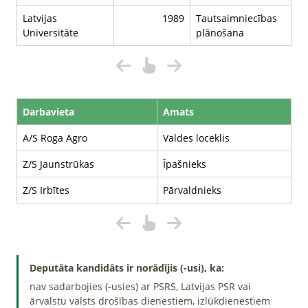
Latvijas
1989
Tautsaimniecības
Universitāte
plānošana
Darbavieta
Amats
A/S Roga Agro
Valdes loceklis
Z/S Jaunstrūkas
Īpašnieks
Z/S Irbītes
Pārvaldnieks
Deputāta kandidāts ir norādījis (-usi), ka:
nav sadarbojies (-usies) ar PSRS, Latvijas PSR vai
ārvalstu valsts drošības dienestiem, izlūkdienestiem