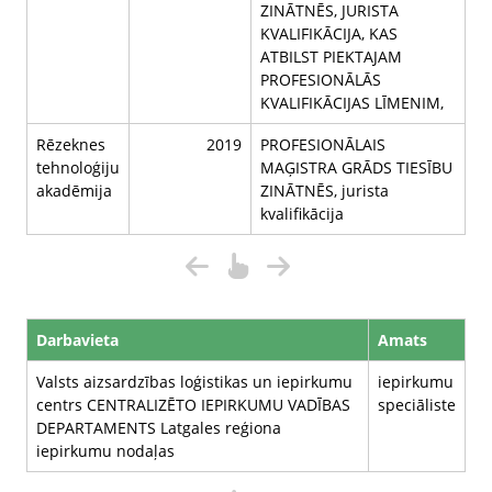
ZINĀTNĒS, JURISTA
KVALIFIKĀCIJA, KAS
ATBILST PIEKTAJAM
PROFESIONĀLĀS
KVALIFIKĀCIJAS LĪMENIM,
Rēzeknes
2019
PROFESIONĀLAIS
tehnoloģiju
MAĢISTRA GRĀDS TIESĪBU
akadēmija
ZINĀTNĒS, jurista
kvalifikācija
Darbavieta
Amats
Valsts aizsardzības loģistikas un iepirkumu
iepirkumu
centrs CENTRALIZĒTO IEPIRKUMU VADĪBAS
speciāliste
DEPARTAMENTS Latgales reģiona
iepirkumu nodaļas