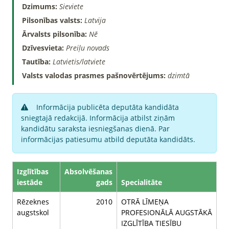
Dzimums:
Sieviete
Pilsonības valsts:
Latvija
Ārvalsts pilsonība:
Nē
Dzīvesvieta:
Preiļu novads
Tautība:
Latvietis/latviete
Valsts valodas prasmes pašnovērtējums:
dzimtā
Informācija publicēta deputāta kandidāta
sniegtajā redakcijā. Informācija atbilst ziņām
kandidātu saraksta iesniegšanas dienā. Par
informācijas patiesumu atbild deputāta kandidāts.
Izglītības
Absolvēšanas
iestāde
gads
Specialitāte
Rēzeknes
2010
OTRĀ LĪMEŅA
augstskol
PROFESIONĀLĀ AUGSTĀKĀ
IZGLĪTĪBA TIESĪBU