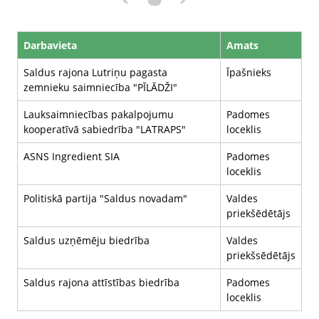
Darbavieta
Amats
Saldus rajona Lutriņu pagasta
Īpašnieks
zemnieku saimniecība "PĪLĀDŽI"
Lauksaimniecības pakalpojumu
Padomes
kooperatīvā sabiedrība "LATRAPS"
loceklis
ASNS Ingredient SIA
Padomes
loceklis
Politiskā partija "Saldus novadam"
Valdes
priekšēdētājs
Saldus uzņēmēju biedrība
Valdes
priekšsēdētājs
Saldus rajona attīstības biedrība
Padomes
loceklis