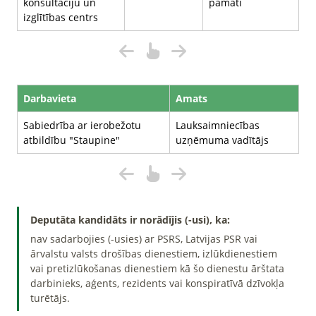
konsultāciju un
pamati
izglītības centrs
Darbavieta
Amats
Sabiedrība ar ierobežotu
Lauksaimniecības
atbildību "Staupine"
uzņēmuma vadītājs
Deputāta kandidāts ir norādījis (-usi), ka:
nav sadarbojies (-usies) ar PSRS, Latvijas PSR vai
ārvalstu valsts drošības dienestiem, izlūkdienestiem
vai pretizlūkošanas dienestiem kā šo dienestu ārštata
darbinieks, aģents, rezidents vai konspiratīvā dzīvokļa
turētājs.