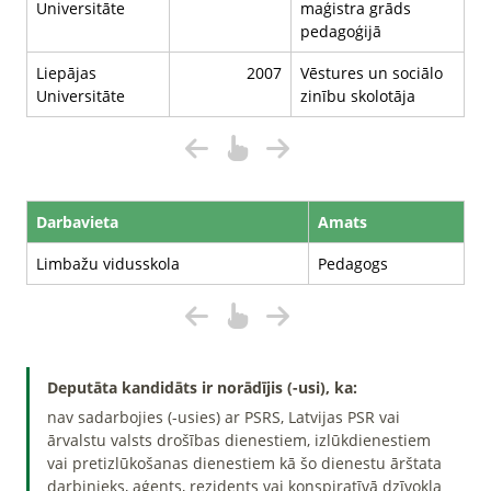
Universitāte
maģistra grāds
pedagoģijā
Liepājas
2007
Vēstures un sociālo
Universitāte
zinību skolotāja
Darbavieta
Amats
Limbažu vidusskola
Pedagogs
Deputāta kandidāts ir norādījis (-usi), ka:
nav sadarbojies (-usies) ar PSRS, Latvijas PSR vai
ārvalstu valsts drošības dienestiem, izlūkdienestiem
vai pretizlūkošanas dienestiem kā šo dienestu ārštata
darbinieks, aģents, rezidents vai konspiratīvā dzīvokļa