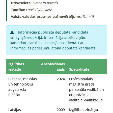
Dzīvesvieta:
Limbažu novads
Tautība:
Latvietis/latviete
Valsts valodas prasmes pašnovērtējums:
Dzimtā
Informācija publicēta deputāta kandidāta
sniegtajā redakcijā. Informācija atbilst ziņām
kandidātu saraksta iesniegšanas dienā. Par
informācijas patiesumu atbild deputāta kandidāts.
Izglītības
Absolvēšanas
iestāde
gads
Specialitāte
Biznesa, mākslas
2024
Profesionālais
un tehnoloģiju
maģistra grāds
augstskola
personāla vadībā un
RISEBA
organizācijas
vadītāja kvalifikācija
Latvijas
2009
Izglītības zinātņu