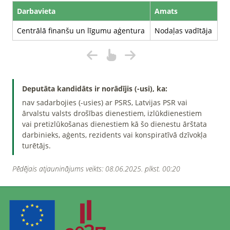
Darbavieta
Amats
Centrālā finanšu un līgumu aģentura
Nodaļas vadītāja
Deputāta kandidāts ir norādījis (-usi), ka:
nav sadarbojies (-usies) ar PSRS, Latvijas PSR vai
ārvalstu valsts drošības dienestiem, izlūkdienestiem
vai pretizlūkošanas dienestiem kā šo dienestu ārštata
darbinieks, aģents, rezidents vai konspiratīvā dzīvokļa
turētājs.
Pēdējais atjauninājums veikts: 08.06.2025. plkst. 00:20