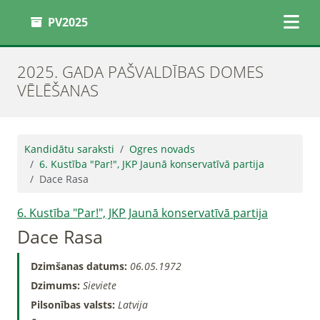
PV2025
2025. GADA PAŠVALDĪBAS DOMES
VĒLĒŠANAS
Kandidātu saraksti
Ogres novads
6. Kustība "Par!", JKP Jaunā konservatīvā partija
Dace Rasa
6. Kustība "Par!", JKP Jaunā konservatīvā partija
Dace Rasa
Dzimšanas datums:
06.05.1972
Dzimums:
Sieviete
Pilsonības valsts:
Latvija