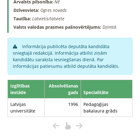
Ārvalsts pilsonība:
Nē
Dzīvesvieta:
Ogres novads
Tautība:
Latvietis/latviete
Valsts valodas prasmes pašnovērtējums:
Dzimtā
Informācija publicēta deputāta kandidāta
sniegtajā redakcijā. Informācija atbilst ziņām
kandidātu saraksta iesniegšanas dienā. Par
informācijas patiesumu atbild deputāta kandidāts.
Izglītības
Absolvēšanas
iestāde
gads
Specialitāte
Latvijas
1996
Pedagoģijas
universitāte
bakalaura grāds