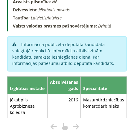
Ārvalsts pilsonība:
Nē
Dzīvesvieta:
Jēkabpils novads
Tautība:
Latvietis/latviete
Valsts valodas prasmes pašnovērtējums:
Dzimtā
Informācija publicēta deputāta kandidāta
sniegtajā redakcijā. Informācija atbilst ziņām
kandidātu saraksta iesniegšanas dienā. Par
informācijas patiesumu atbild deputāta kandidāts.
Absolvēšanas
Izglītības iestāde
gads
Specialitāte
Jēkabpils
2016
Mazumtirdzniecības
Agrobiznesa
komercdarbinieks
koledža