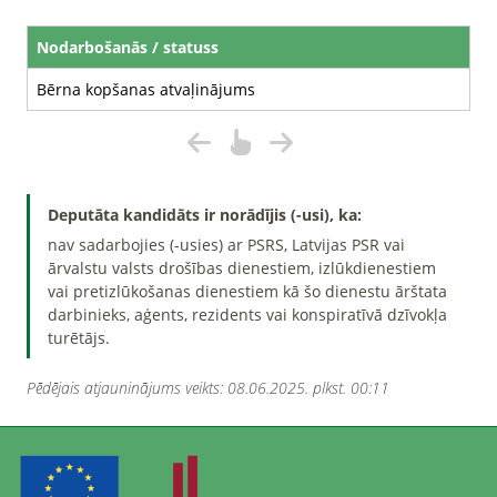
Nodarbošanās / statuss
Bērna kopšanas atvaļinājums
Deputāta kandidāts ir norādījis (-usi), ka:
nav sadarbojies (-usies) ar PSRS, Latvijas PSR vai
ārvalstu valsts drošības dienestiem, izlūkdienestiem
vai pretizlūkošanas dienestiem kā šo dienestu ārštata
darbinieks, aģents, rezidents vai konspiratīvā dzīvokļa
turētājs.
Pēdējais atjauninājums veikts: 08.06.2025. plkst. 00:11