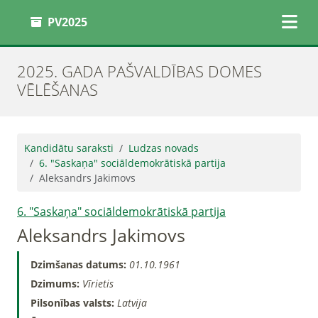
PV2025
2025. GADA PAŠVALDĪBAS DOMES
VĒLĒŠANAS
Kandidātu saraksti
Ludzas novads
6. "Saskaņa" sociāldemokrātiskā partija
Aleksandrs Jakimovs
6. "Saskaņa" sociāldemokrātiskā partija
Aleksandrs Jakimovs
Dzimšanas datums:
01.10.1961
Dzimums:
Vīrietis
Pilsonības valsts:
Latvija