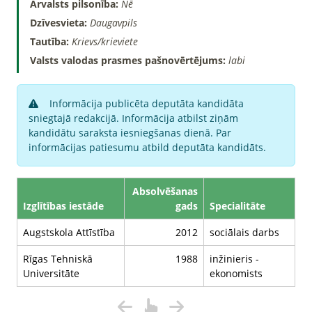
Ārvalsts pilsonība:
Nē
Dzīvesvieta:
Daugavpils
Tautība:
Krievs/krieviete
Valsts valodas prasmes pašnovērtējums:
labi
Informācija publicēta deputāta kandidāta
sniegtajā redakcijā. Informācija atbilst ziņām
kandidātu saraksta iesniegšanas dienā. Par
informācijas patiesumu atbild deputāta kandidāts.
Absolvēšanas
Izglītības iestāde
gads
Specialitāte
Augstskola Attīstība
2012
sociālais darbs
Rīgas Tehniskā
1988
inžinieris -
Universitāte
ekonomists