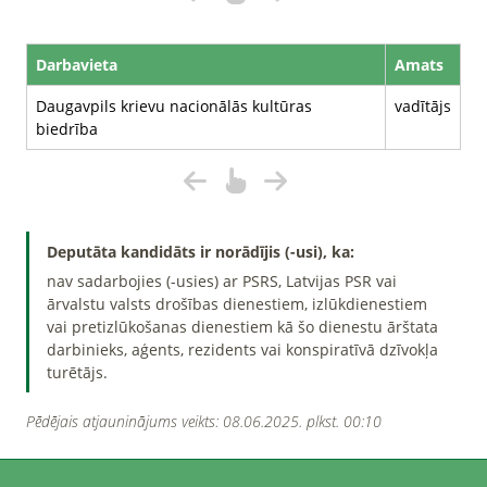
Darbavieta
Amats
Daugavpils krievu nacionālās kultūras
vadītājs
biedrība
Deputāta kandidāts ir norādījis (-usi), ka:
nav sadarbojies (-usies) ar PSRS, Latvijas PSR vai
ārvalstu valsts drošības dienestiem, izlūkdienestiem
vai pretizlūkošanas dienestiem kā šo dienestu ārštata
darbinieks, aģents, rezidents vai konspiratīvā dzīvokļa
turētājs.
Pēdējais atjauninājums veikts: 08.06.2025. plkst. 00:10