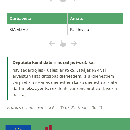
Darbavieta
Amats
SIA VISA Z
Pārdevēja
Deputāta kandidāts ir norādījis (-usi), ka:
nav sadarbojies (-usies) ar PSRS, Latvijas PSR vai
ārvalstu valsts drošības dienestiem, izlūkdienestiem
vai pretizlūkošanas dienestiem kā šo dienestu ārštata
darbinieks, aģents, rezidents vai konspiratīvā dzīvokļa
turētājs.
Pēdējais atjauninājums veikts: 08.06.2025. plkst. 00:20