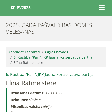
PV2025
2025. GADA PAŠVALDĪBAS DOMES
VĒLĒŠANAS
Kandidātu saraksti
Ogres novads
6. Kustība "Par!", JKP Jaunā konservatīvā partija
Elīna Ratmeistere
6. Kustība "Par!", JKP Jaunā konservatīvā partija
Elīna Ratmeistere
Dzimšanas datums:
12.11.1980
Dzimums:
Sieviete
Pilsonības valsts:
Latvija