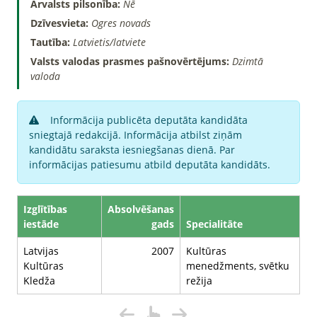
Ārvalsts pilsonība:
Nē
Dzīvesvieta:
Ogres novads
Tautība:
Latvietis/latviete
Valsts valodas prasmes pašnovērtējums:
Dzimtā
valoda
Informācija publicēta deputāta kandidāta
sniegtajā redakcijā. Informācija atbilst ziņām
kandidātu saraksta iesniegšanas dienā. Par
informācijas patiesumu atbild deputāta kandidāts.
Izglītības
Absolvēšanas
iestāde
gads
Specialitāte
Latvijas
2007
Kultūras
Kultūras
menedžments, svētku
Kledža
režija