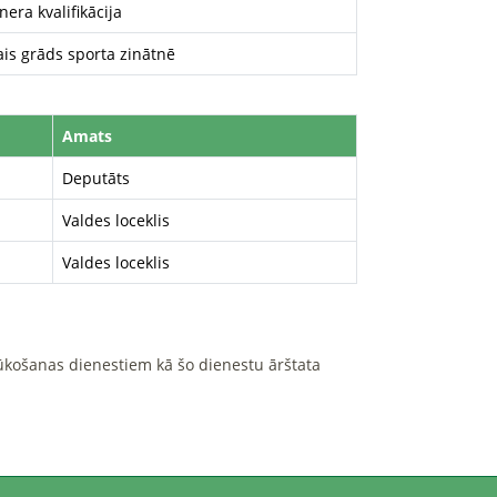
era kvalifikācija
is grāds sporta zinātnē
Amats
Deputāts
Valdes loceklis
Valdes loceklis
zlūkošanas dienestiem kā šo dienestu ārštata