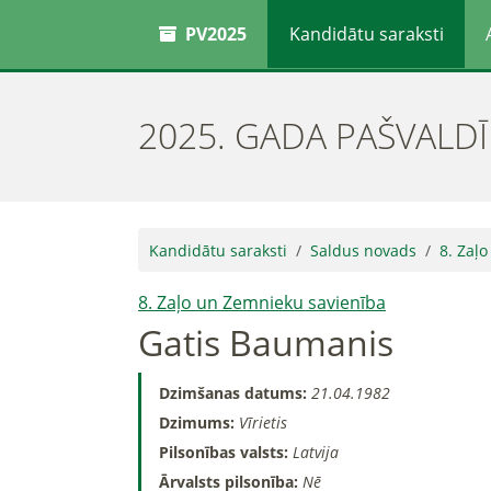
PV2025
Kandidātu saraksti
2025. GADA PAŠVALD
Kandidātu saraksti
Saldus novads
8. Zaļ
8. Zaļo un Zemnieku savienība
Gatis Baumanis
Dzimšanas datums:
21.04.1982
Dzimums:
Vīrietis
Pilsonības valsts:
Latvija
Ārvalsts pilsonība:
Nē