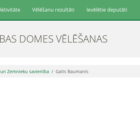
Aktivitāte
Vēlēšanu rezultāti
Ievēlētie deputāti
ĪBAS DOMES VĒLĒŠANAS
o un Zemnieku savienība
Gatis Baumanis