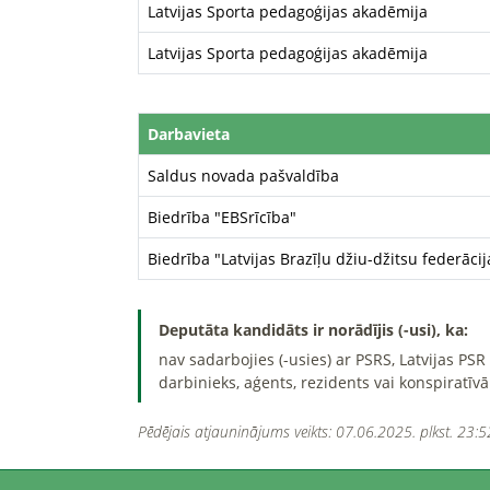
Latvijas Sporta pedagoģijas akadēmija
Latvijas Sporta pedagoģijas akadēmija
Darbavieta
Saldus novada pašvaldība
Biedrība "EBSrīcība"
Biedrība "Latvijas Brazīļu džiu-džitsu federācij
Deputāta kandidāts ir norādījis (-usi), ka:
nav sadarbojies (-usies) ar PSRS, Latvijas PS
darbinieks, aģents, rezidents vai konspiratīvā
Pēdējais atjauninājums veikts: 07.06.2025. plkst. 23:5