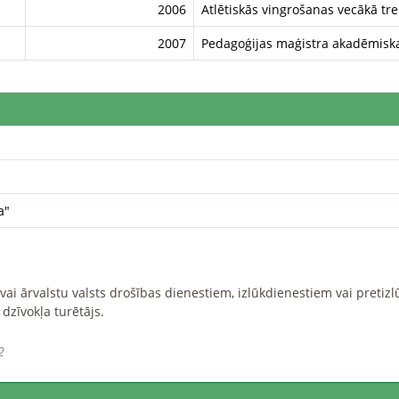
2006
Atlētiskās vingrošanas vecākā tren
2007
Pedagoģijas maģistra akadēmiska
a"
R vai ārvalstu valsts drošības dienestiem, izlūkdienestiem vai preti
 dzīvokļa turētājs.
2