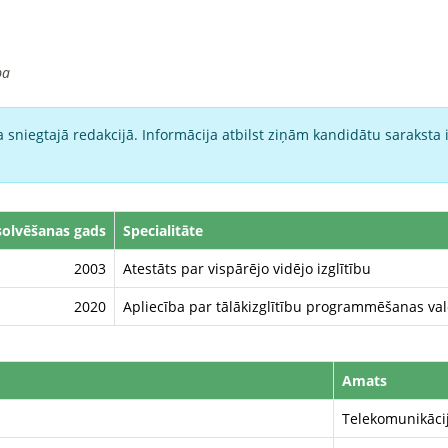
ba
 sniegtajā redakcijā. Informācija atbilst ziņām kandidātu saraksta 
olvēšanas gads
Specialitāte
2003
Atestāts par vispārējo vidējo izglītību
2020
Apliecība par tālākizglītību programmēšanas va
Amats
Telekomunikācij