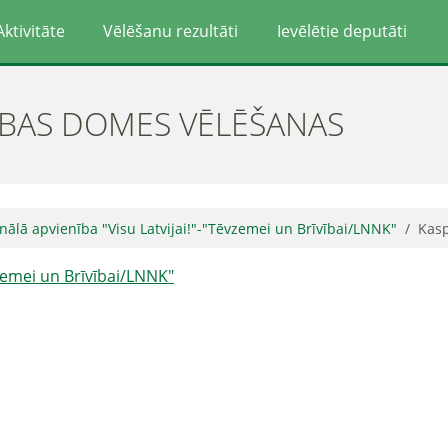
Aktivitāte
Vēlēšanu rezultāti
Ievēlētie deputāti
ĪBAS DOMES VĒLĒŠANAS
nālā apvienība "Visu Latvijai!"-"Tēvzemei un Brīvībai/LNNK"
Kasp
vzemei un Brīvībai/LNNK"