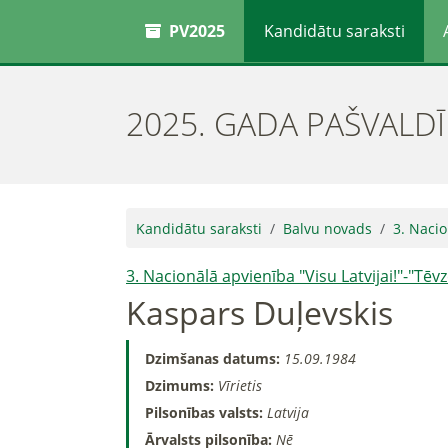
PV2025
Kandidātu saraksti
2025. GADA PAŠVALD
Kandidātu saraksti
Balvu novads
3. Nacio
3. Nacionālā apvienība "Visu Latvijai!"-"Tē
Kaspars Duļevskis
Dzimšanas datums:
15.09.1984
Dzimums:
Vīrietis
Pilsonības valsts:
Latvija
Ārvalsts pilsonība:
Nē