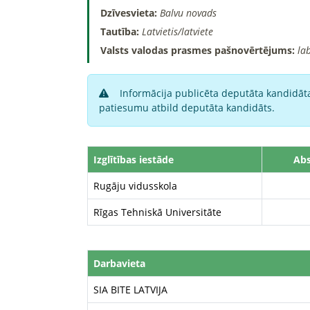
Dzīvesvieta:
Balvu novads
Tautība:
Latvietis/latviete
Valsts valodas prasmes pašnovērtējums:
la
Informācija publicēta deputāta kandidāta
patiesumu atbild deputāta kandidāts.
Izglītības iestāde
Abs
Rugāju vidusskola
Rīgas Tehniskā Universitāte
Darbavieta
SIA BITE LATVIJA