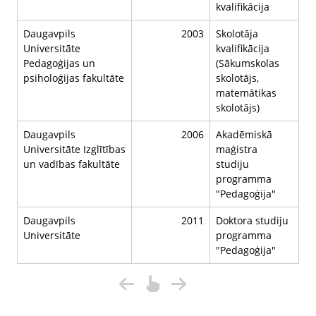
kvalifikācija
Daugavpils
2003
Skolotāja
Universitāte
kvalifikācija
Pedagoģijas un
(Sākumskolas
psiholoģijas fakultāte
skolotājs,
matemātikas
skolotājs)
Daugavpils
2006
Akadēmiskā
Universitāte Izglītības
maģistra
un vadības fakultāte
studiju
programma
"Pedagoģija"
Daugavpils
2011
Doktora studiju
Universitāte
programma
"Pedagoģija"