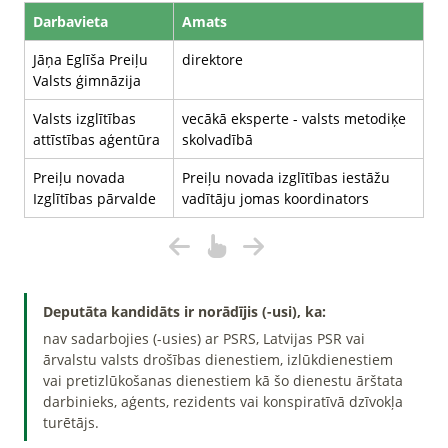
Darbavieta
Amats
Jāņa Eglīša Preiļu
direktore
Valsts ģimnāzija
Valsts izglītības
vecākā eksperte - valsts metodiķe
attīstības aģentūra
skolvadībā
Preiļu novada
Preiļu novada izglītības iestāžu
Izglītības pārvalde
vadītāju jomas koordinators
Deputāta kandidāts ir norādījis (-usi), ka:
nav sadarbojies (-usies) ar PSRS, Latvijas PSR vai
ārvalstu valsts drošības dienestiem, izlūkdienestiem
vai pretizlūkošanas dienestiem kā šo dienestu ārštata
darbinieks, aģents, rezidents vai konspiratīvā dzīvokļa
turētājs.