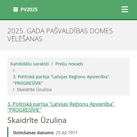
PV2025
2025. GADA PAŠVALDĪBAS DOMES
VĒLĒŠANAS
Kandidātu saraksti
Preiļu novads
3. Politiskā partija "Latvijas Reģionu Apvienība",
"PROGRESĪVIE"
Skaidrīte Ūzuliņa
3. Politiskā partija "Latvijas Reģionu Apvienība",
"PROGRESĪVIE"
Skaidrīte Ūzuliņa
Dzimšanas datums:
25.02.1971