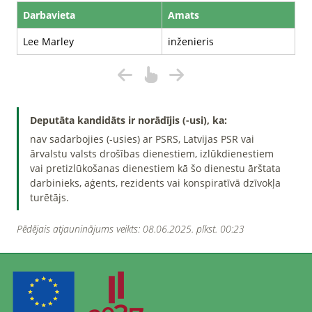
Darbavieta
Amats
Lee Marley
inženieris
Deputāta kandidāts ir norādījis (-usi), ka:
nav sadarbojies (-usies) ar PSRS, Latvijas PSR vai
ārvalstu valsts drošības dienestiem, izlūkdienestiem
vai pretizlūkošanas dienestiem kā šo dienestu ārštata
darbinieks, aģents, rezidents vai konspiratīvā dzīvokļa
turētājs.
Pēdējais atjauninājums veikts: 08.06.2025. plkst. 00:23