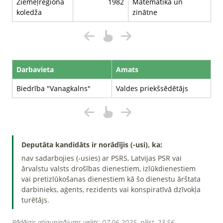
Ziemeļreģiona
1982
Matemātika un
koledža
zinātne
Darbavieta
Amats
Biedrība "Vanagkalns"
Valdes priekšsēdētājs
Deputāta kandidāts ir norādījis (-usi), ka:
nav sadarbojies (-usies) ar PSRS, Latvijas PSR vai
ārvalstu valsts drošības dienestiem, izlūkdienestiem
vai pretizlūkošanas dienestiem kā šo dienestu ārštata
darbinieks, aģents, rezidents vai konspiratīvā dzīvokļa
turētājs.
Pēdējais atjauninājums veikts: 07.06.2025. plkst. 23:56