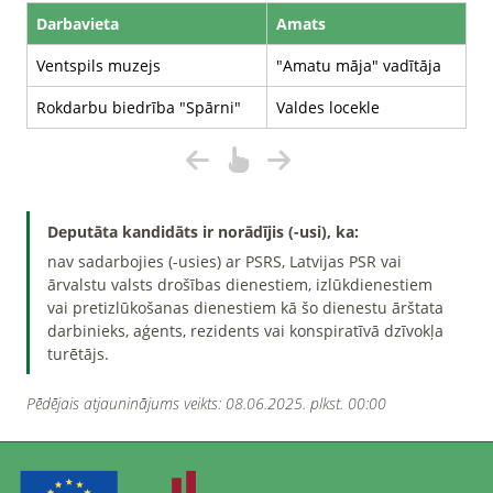
Darbavieta
Amats
Ventspils muzejs
"Amatu māja" vadītāja
Rokdarbu biedrība "Spārni"
Valdes locekle
Deputāta kandidāts ir norādījis (-usi), ka:
nav sadarbojies (-usies) ar PSRS, Latvijas PSR vai
ārvalstu valsts drošības dienestiem, izlūkdienestiem
vai pretizlūkošanas dienestiem kā šo dienestu ārštata
darbinieks, aģents, rezidents vai konspiratīvā dzīvokļa
turētājs.
Pēdējais atjauninājums veikts: 08.06.2025. plkst. 00:00