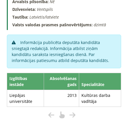
Ārvalsts pilsonība:
Nē
Dzīvesvieta:
Ventspils
Tautība:
Latvietis/latviete
Valsts valodas prasmes pašnovērtējums:
dzimtā
Informācija publicēta deputāta kandidāta
sniegtajā redakcijā. Informācija atbilst ziņām
kandidātu saraksta iesniegšanas dienā. Par
informācijas patiesumu atbild deputāta kandidāts.
Izglītības
Absolvēšanas
iestāde
gads
Specialitāte
Liepājas
2013
Kultūras darba
universitāte
vadītāja