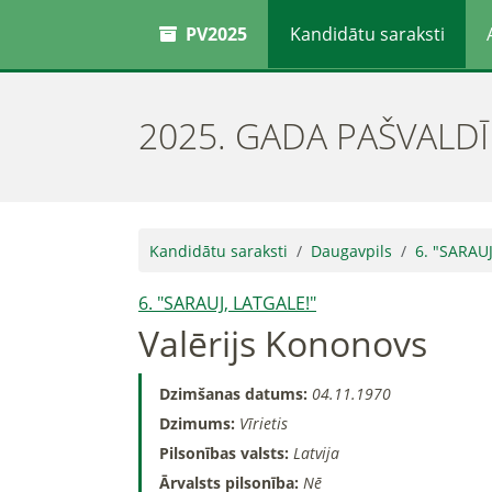
PV2025
Kandidātu saraksti
2025. GADA PAŠVALD
Kandidātu saraksti
Daugavpils
6. "SARAUJ
6. "SARAUJ, LATGALE!"
Valērijs Kononovs
Dzimšanas datums:
04.11.1970
Dzimums:
Vīrietis
Pilsonības valsts:
Latvija
Ārvalsts pilsonība:
Nē