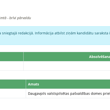
imtā - brīvi pārvaldu
 sniegtajā redakcijā. Informācija atbilst ziņām kandidātu saraksta 
Absolvēšana
Amats
Daugavpils valstspilsētas pašvaldības domes prie