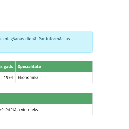
iesniegšanas dienā. Par informācijas
s gads
Specialitāte
1994
Ekonomika
kšsēdētāja vietnieks