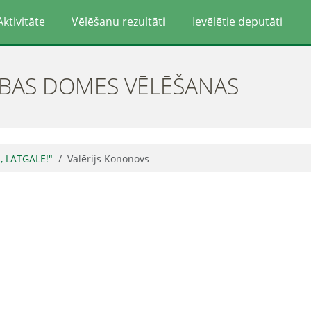
Aktivitāte
Vēlēšanu rezultāti
Ievēlētie deputāti
ĪBAS DOMES VĒLĒŠANAS
, LATGALE!"
Valērijs Kononovs