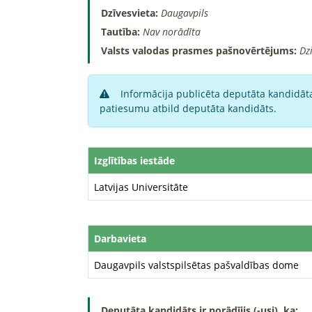
Dzīvesvieta:
Daugavpils
Tautība:
Nav norādīta
Valsts valodas prasmes pašnovērtējums:
Dz
Informācija publicēta deputāta kandidāta
patiesumu atbild deputāta kandidāts.
Izglītības iestāde
Latvijas Universitāte
Darbavieta
Daugavpils valstspilsētas pašvaldības dome
Deputāta kandidāts ir norādījis (-usi), ka: