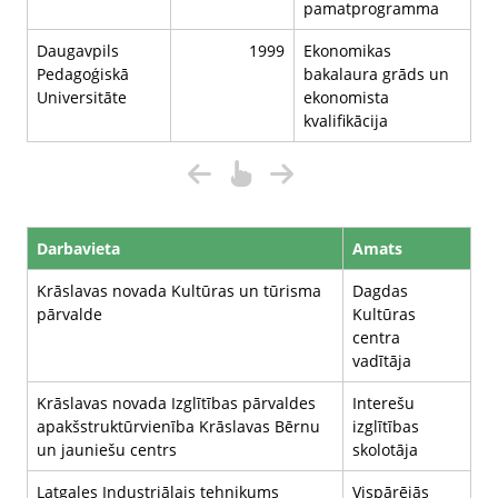
pamatprogramma
Daugavpils
1999
Ekonomikas
Pedagoģiskā
bakalaura grāds un
Universitāte
ekonomista
kvalifikācija
Darbavieta
Amats
Krāslavas novada Kultūras un tūrisma
Dagdas
pārvalde
Kultūras
centra
vadītāja
Krāslavas novada Izglītības pārvaldes
Interešu
apakšstruktūrvienība Krāslavas Bērnu
izglītības
un jauniešu centrs
skolotāja
Latgales Industriālais tehnikums
Vispārējās