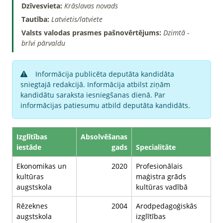
Dzīvesvieta:
Krāslavas novads
Tautība:
Latvietis/latviete
Valsts valodas prasmes pašnovērtējums:
Dzimtā -
brīvi pārvaldu
Informācija publicēta deputāta kandidāta
sniegtajā redakcijā. Informācija atbilst ziņām
kandidātu saraksta iesniegšanas dienā. Par
informācijas patiesumu atbild deputāta kandidāts.
Izglītības
Absolvēšanas
iestāde
gads
Specialitāte
Ekonomikas un
2020
Profesionālais
kultūras
maģistra grāds
augstskola
kultūras vadībā
Rēzeknes
2004
Arodpedagoģiskās
augstskola
izglītības