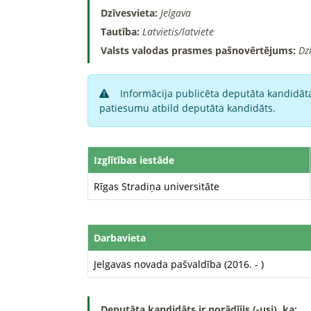
Dzīvesvieta:
Jelgava
Tautība:
Latvietis/latviete
Valsts valodas prasmes pašnovērtējums:
Dz
Informācija publicēta deputāta kandidāta
patiesumu atbild deputāta kandidāts.
Izglītības iestāde
Rīgas Stradiņa universitāte
Darbavieta
Jelgavas novada pašvaldība (2016. - )
Deputāta kandidāts ir norādījis (-usi), ka: