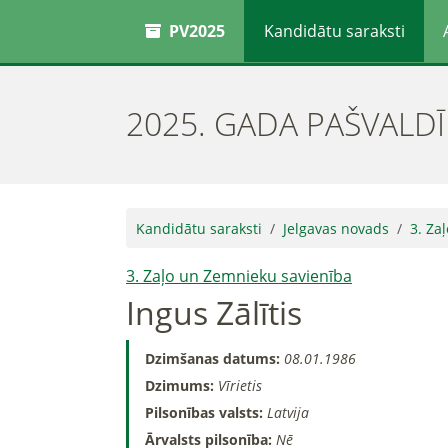
PV2025
Kandidātu saraksti
2025. GADA PAŠVALD
Kandidātu saraksti
Jelgavas novads
3. Za
3. Zaļo un Zemnieku savienība
Ingus Zālītis
Dzimšanas datums:
08.01.1986
Dzimums:
Vīrietis
Pilsonības valsts:
Latvija
Ārvalsts pilsonība:
Nē