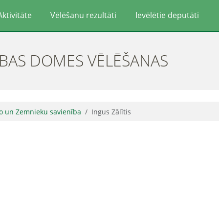
Aktivitāte
Vēlēšanu rezultāti
Ievēlētie deputāti
ĪBAS DOMES VĒLĒŠANAS
ļo un Zemnieku savienība
Ingus Zālītis