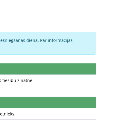
iesniegšanas dienā. Par informācijas
 tiesību zinātnē
ietnieks