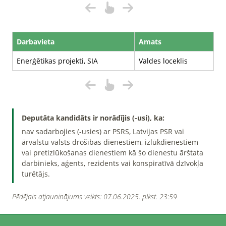
Darbavieta
Amats
Enerģētikas projekti, SIA
Valdes loceklis
Deputāta kandidāts ir norādījis (-usi), ka:
nav sadarbojies (-usies) ar PSRS, Latvijas PSR vai
ārvalstu valsts drošības dienestiem, izlūkdienestiem
vai pretizlūkošanas dienestiem kā šo dienestu ārštata
darbinieks, aģents, rezidents vai konspiratīvā dzīvokļa
turētājs.
Pēdējais atjauninājums veikts: 07.06.2025. plkst. 23:59